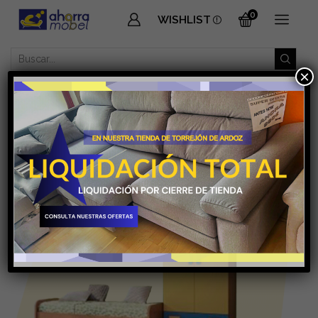
0
WISHLIST
SEARCH
×
INPUT