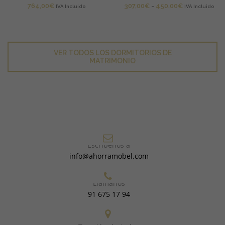
Rango
764,00
€
307,00
€
-
450,00
€
IVA Incluido
IVA Incluido
de
de
precios:
VER TODOS LOS CONJUNTOS
precios:
desde
desde
549,00€
307,00€
VER TODAS LAS MESITAS DE NOCHE
hasta
VER TODOS LOS DORMITORIOS DE
hasta
879,00€
MATRIMONIO
450,00€
Escríbenos a
info@ahorramobel.com
Llámanos
91 675 17 94