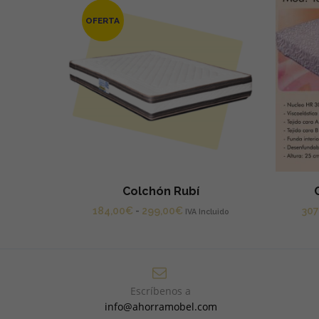
OFERTA
Colchón Rubí
Rango
184,00
€
-
299,00
€
307
IVA Incluido
de
precios:
desde
184,00€
hasta
Escríbenos a
299,00€
info@ahorramobel.com