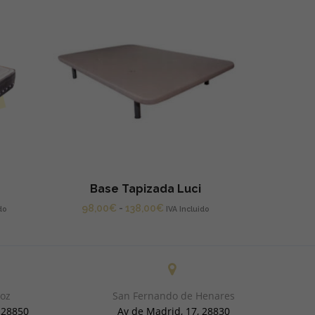
Base Tapizada Luci
Rango
98,00
€
-
138,00
€
do
IVA Incluido
de
precios:
desde
€
98,00€
hasta
doz
San Fernando de Henares
€
138,00€
, 28850
Av de Madrid, 17, 28830