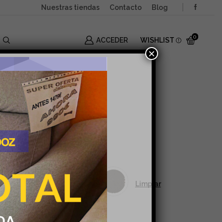
Nuestras tiendas
Contacto
Blog
0
ACCEDER
WISHLIST
×
135
Limpiar
 CARRITO