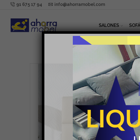
91 675 17 94
info@ahorramobel.com
SALONES
SOFÁ