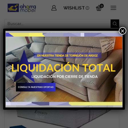
0
WISHLIST
SEARCH
×
INPUT
INICIO
CAMAS
COLCHONES