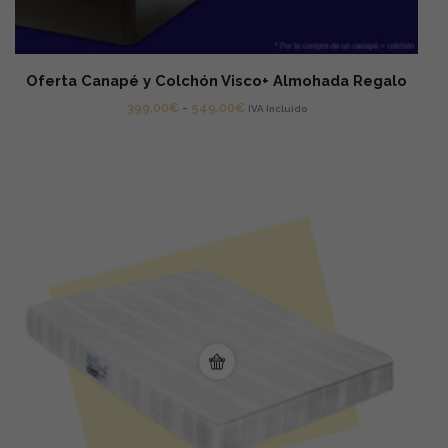
Oferta Canapé y Colchón Visco+ Almohada Regalo
Rango
399,00
€
-
549,00
€
IVA Incluido
de
precios:
desde
399,00€
hasta
549,00€