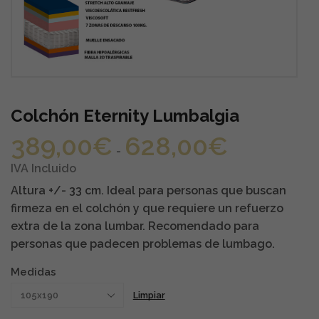
Colchón Eternity Lumbalgia
Rango
389,00
€
628,00
€
-
de
precios:
IVA Incluido
desde
Altura +/- 33 cm. Ideal para personas que buscan
389,00€
firmeza en el colchón y que requiere un refuerzo
hasta
extra de la zona lumbar. Recomendado para
628,00€
personas que padecen problemas de lumbago.
Medidas
Limpiar