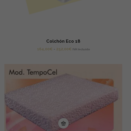
Colchón Eco 18
Rango
164,00
€
-
252,00
€
IVA Incluido
de
precios:
desde
164,00€
hasta
252,00€