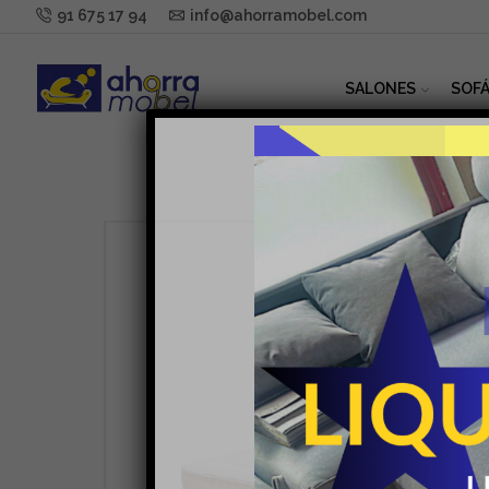
91 675 17 94
info@ahorramobel.com
SALONES
SOFÁ