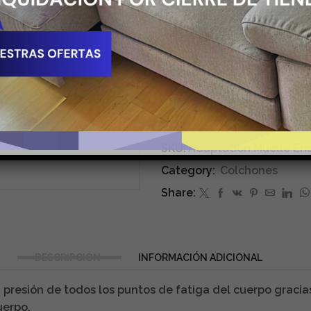
Limp
340,00
€
IVA Incluido
AÑADIR AL
Colchón
Adaptation
cantidad
SKU:
Adaptation Muelle En
Category:
Colchones
Share:
DESCRIPCIÓN
INFORMACIÓN ADICIONAL
a presión de todos los puntos de fatiga del cuerpo graci
uerpo.