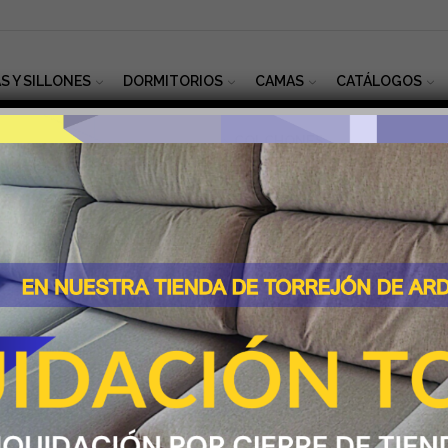
S Y SILLONES
DORMITORIOS
CAMAS
CATÁLOGOS
INICIO
CAMAS
COLCHONES
Colchón Adaptati
340,00
€
57
-
IVA Incluido
Altura +/- 31 cm.
Ideal para personas que b
recogida sin rechazar a l
para personas que padecen
Medidas