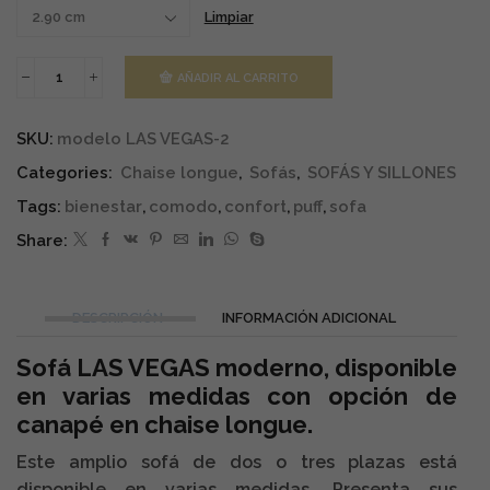
Limpiar
AÑADIR AL CARRITO
Sofá
LAS
VEGAS
SKU:
modelo LAS VEGAS-2
cantidad
Categories:
Chaise longue
,
Sofás
,
SOFÁS Y SILLONES
Tags:
bienestar
,
comodo
,
confort
,
puff
,
sofa
Share:
DESCRIPCIÓN
INFORMACIÓN ADICIONAL
Sofá LAS VEGAS moderno,
disponible
en varias medidas
con opción de
canapé en chaise longue.
Este amplio sofá de dos o tres plazas está
disponible en varias medidas. Presenta sus