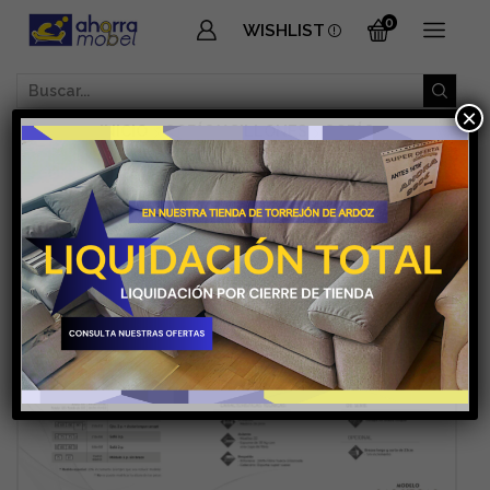
0
WISHLIST
SEARCH
×
INPUT
INICIO
SOFÁS Y SILLONES
SOFÁS