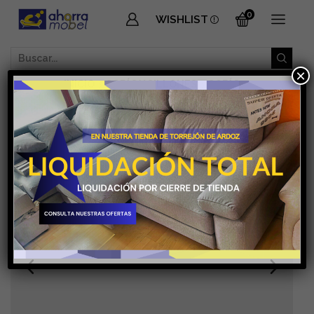
0
WISHLIST
SEARCH
×
INPUT
INICIO
SOFÁS Y SILLONES
SOFÁS