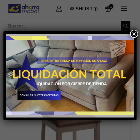
1
WISHLIST
SEARCH
×
INPUT
INICIO
SALÓN
SILLAS