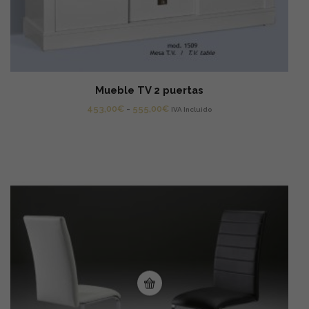
Mueble TV 2 puertas
Rango
453,00
€
-
555,00
€
IVA Incluido
de
precios:
desde
453,00€
hasta
555,00€