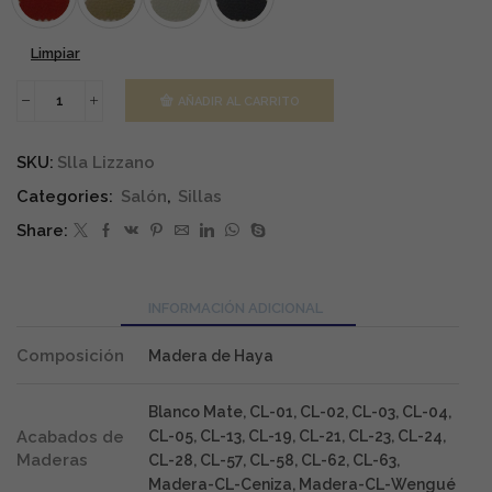
Limpiar
AÑADIR AL CARRITO
Conjunto
4
Sillas
SKU:
Slla Lizzano
Lizzano
cantidad
Categories:
Salón
,
Sillas
Share:
INFORMACIÓN ADICIONAL
Composición
Madera de Haya
Blanco Mate, CL-01, CL-02, CL-03, CL-04,
Acabados de
CL-05, CL-13, CL-19, CL-21, CL-23, CL-24,
Maderas
CL-28, CL-57, CL-58, CL-62, CL-63,
Madera-CL-Ceniza, Madera-CL-Wengué