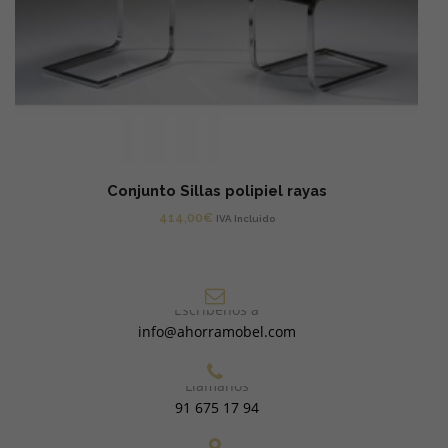
Conjunto Sillas polipiel rayas
414,00
€
IVA Incluido
Escríbenos a
info@ahorramobel.com
Llámanos
91 675 17 94