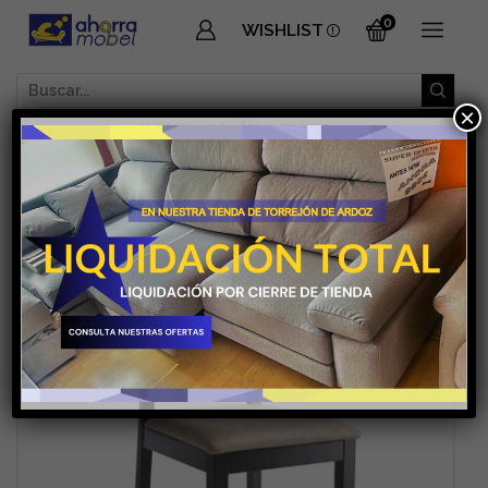
0
WISHLIST
SEARCH
×
INPUT
INICIO
SALÓN
SILLAS