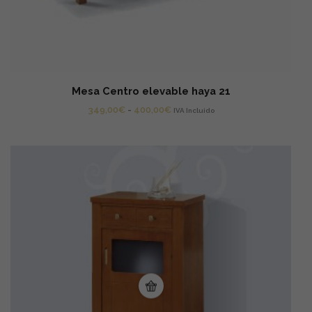
Mesa Centro elevable haya 21
Rango
349,00
€
-
400,00
€
IVA Incluido
de
precios:
desde
349,00€
hasta
400,00€