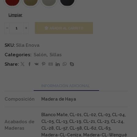
Limpiar
AÑADIR AL CARRITO
Conjunto
4
Sillas
SKU:
Slla Enova
Enova
cantidad
Categories:
Salón
,
Sillas
Share:
INFORMACIÓN ADICIONAL
Composición
Madera de Haya
Blanco Mate, CL-01, CL-02, CL-03, CL-04,
Acabados de
CL-05, CL-13, CL-19, CL-21, CL-23, CL-24,
Maderas
CL-28, CL-57, CL-58, CL-62, CL-63,
Madera-CL-Ceniza, Madera-CL-Wengué