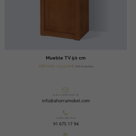
Mueble TV 50 cm
Rango
288,00
€
-
345,00
€
IVA Incluido
de
precios:
desde
288,00€
Escríbenos a
hasta
info@ahorramobel.com
345,00€
Llámanos
91 675 17 94