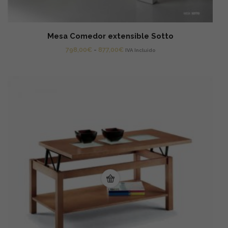
Mesa Comedor extensible Sotto
Rango
798,00
€
-
877,00
€
IVA Incluido
de
precios:
desde
798,00€
hasta
877,00€